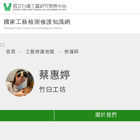
跳
國家工藝檢測修護知識
到
主
要
內
容
:::
區
首頁
工藝修護地圖
修護師
塊
蔡惠婷
竹曰工坊
關於我們