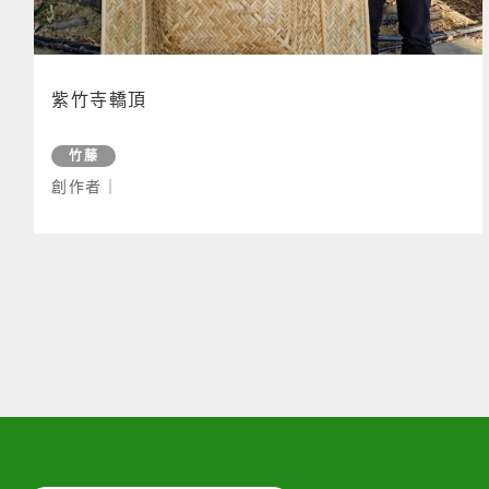
紫竹寺轎頂
竹藤
創作者｜