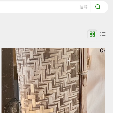
送出搜
變為網格
變