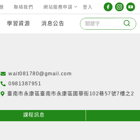
工藝中心 Face
工藝中心 i
工藝
題
聯絡我們
登入
網站服務申請
全
學習資源
消息公告
wait081780@gmail.com
0981387951
臺南市永康區臺南市永康區國華街102巷57號7樓之2
課程訊息